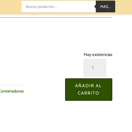
Búsqueda
MAS...
de
productos
Hay existencias
Cajas
Multiusos
Set
AÑADIR AL
de
 Contenedores
CARRITO
3
Pzas.
cantidad