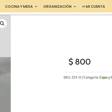
COCINA Y MESA
ORGANIZACIÓN
⇨ MI CUENTA
$
800
SKU:
233-0
Categoría:
Cajas y