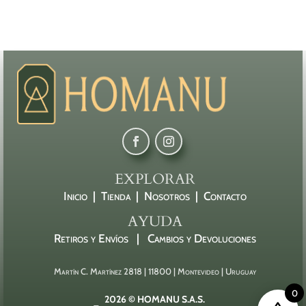
EXPLORAR
Inicio |
Tienda |
Nosotros |
Contacto
AYUDA
Retiros y Envíos |
Cambios y Devoluciones
Martín C. Martínez 2818 | 11800 | Montevideo | Uruguay
0
2026 © HOMANU S.A.S.