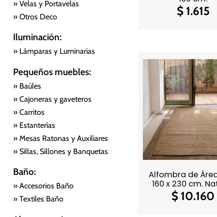
» Velas y Portavelas
$
1.615
» Otros Deco
Iluminación:
» Lámparas y Luminarias
Pequeños muebles:
» Baúles
» Cajoneras y gaveteros
» Carritos
» Estanterías
» Mesas Ratonas y Auxiliares
» Sillas, Sillones y Banquetas
Baño:
Alfombra de Área
160 x 230 cm. Na
» Accesorios Baño
$
10.160
» Textiles Baño