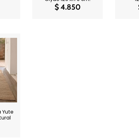
$
4.850
 Yute
tural