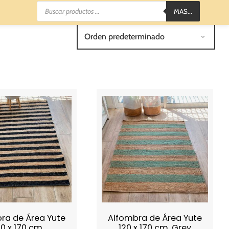
Búsqueda
MAS...
de
productos
ra de Área Yute
Alfombra de Área Yute
20 x 170 cm.
120 x 170 cm. Grey