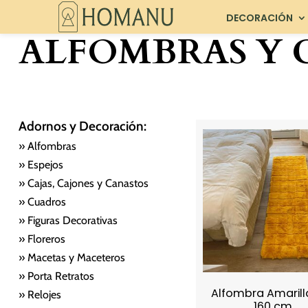
DECORACIÓN
ALFOMBRAS Y 
Adornos y Decoración:
» Alfombras
» Espejos
» Cajas, Cajones y Canastos
» Cuadros
» Figuras Decorativas
» Floreros
» Macetas y Maceteros
» Porta Retratos
Alfombra Amarill
» Relojes
160 cm.