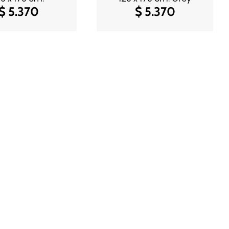
$
5.370
$
5.370