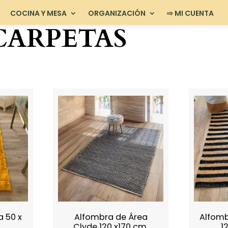
COCINA Y MESA
ORGANIZACIÓN
⇨ MI CUENTA
CARPETAS
a 50 x
Alfombra de Área
Alfomb
Clyde 120 x170 cm.
1