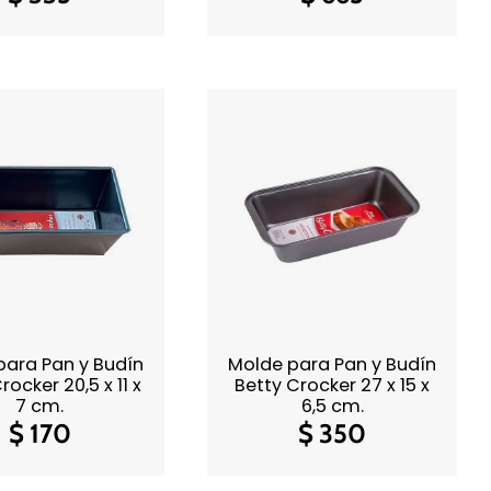
para Pan y Budín
Molde para Pan y Budín
rocker 20,5 x 11 x
Betty Crocker 27 x 15 x
7 cm.
6,5 cm.
$
170
$
350