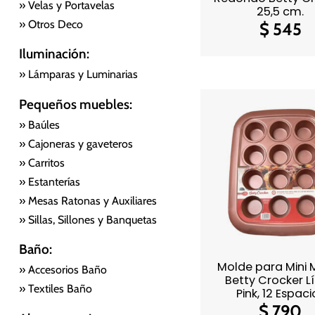
» Velas y Portavelas
25,5 cm.
» Otros Deco
$
545
Iluminación:
» Lámparas y Luminarias
Pequeños muebles:
» Baúles
» Cajoneras y gaveteros
» Carritos
» Estanterías
» Mesas Ratonas y Auxiliares
» Sillas, Sillones y Banquetas
Baño:
Molde para Mini M
» Accesorios Baño
Betty Crocker L
» Textiles Baño
Pink, 12 Espaci
$
790