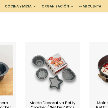
COCINA Y MESA
ORGANIZACIÓN
⇨ MI CUENTA
nera
Molde Decorativo Betty
Mold
rocker
Crocker / Set De 4Pzas
Betty