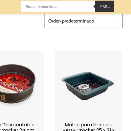
Búsqueda
MAS...
de
productos
e Desmontable
Molde para Hornear
 Crocker 24 cm.
Betty Crocker 25 x 21 x