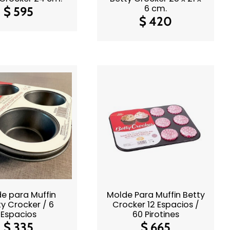
6 cm.
$
595
$
420
e para Muffin
Molde Para Muffin Betty
ty Crocker / 6
Crocker 12 Espacios /
Espacios
60 Pirotines
$
335
$
665