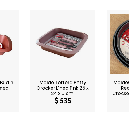
 Budín
Molde Tortera Betty
Molde
ínea
Crocker Línea Pink 25 x
Red
24 x 5 cm.
Crocker
$
535