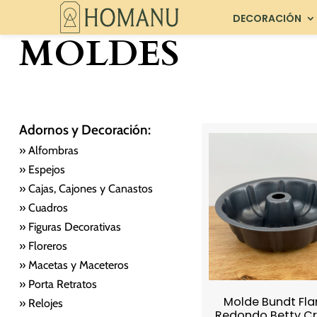
DECORACIÓN
MOLDES
Adornos y Decoración:
» Alfombras
» Espejos
» Cajas, Cajones y Canastos
» Cuadros
» Figuras Decorativas
» Floreros
» Macetas y Maceteros
» Porta Retratos
Molde Bundt Fla
» Relojes
Redondo Betty C