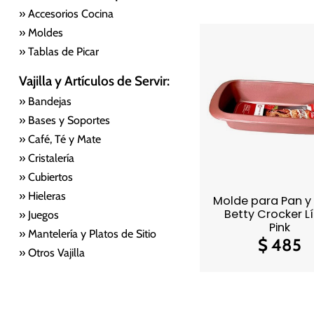
» Accesorios Cocina
» Moldes
» Tablas de Picar
Vajilla y Artículos de Servir:
» Bandejas
» Bases y Soportes
» Café, Té y Mate
» Cristalería
» Cubiertos
» Hieleras
Molde para Pan y
Betty Crocker L
» Juegos
Pink
» Mantelería y Platos de Sitio
$
485
» Otros Vajilla