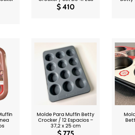
$
410
uffin
Molde Para Muffin Betty
Mold
ínea
Crocker / 12 Espacios –
Bet
os
37,2 x 25 cm
$
775