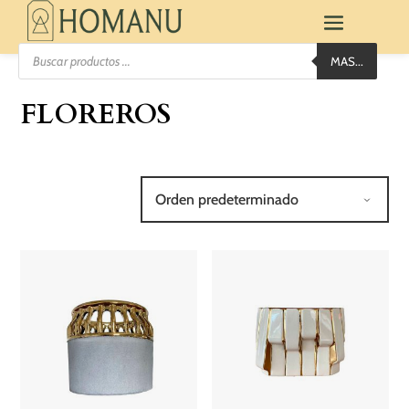
Búsqueda
MAS...
de
productos
FLOREROS