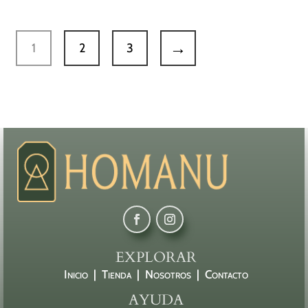
→
1
2
3
EXPLORAR
Inicio |
Tienda |
Nosotros |
Contacto
AYUDA