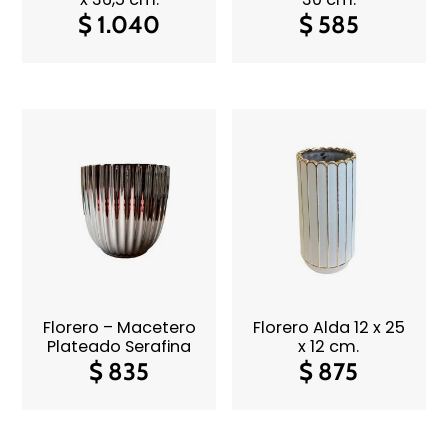
$
1.040
$
585
Florero – Macetero
Florero Alda 12 x 25
Plateado Serafina
x 12 cm.
$
835
$
875