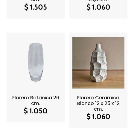
$
1.505
$
1.060
Florero Botanica 26
Florero Céramica
cm.
Blanco 12 x 25 x 12
cm.
$
1.050
$
1.060