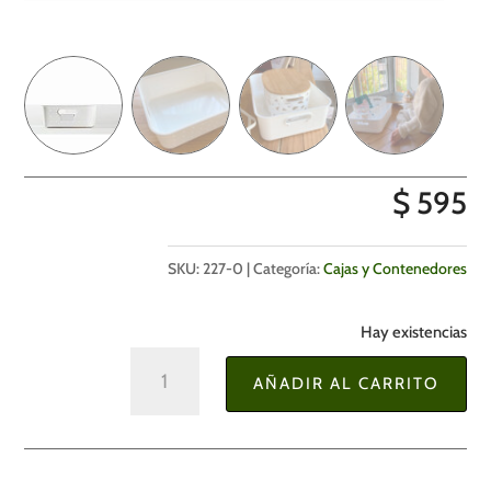
$
595
SKU:
227-0
Categoría:
Cajas y Contenedores
Hay existencias
Cesta
AÑADIR AL CARRITO
de
Almacenamiento
sin
Tapa