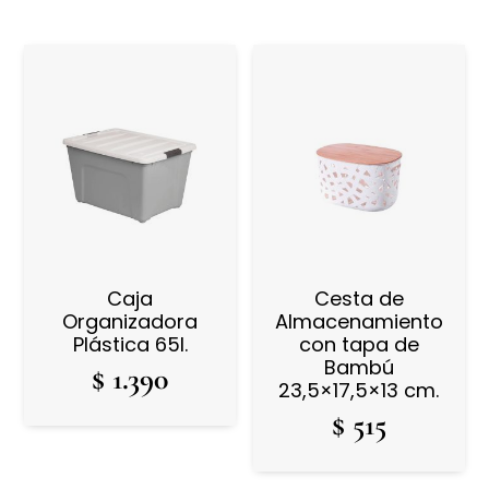
Caja
Cesta de
Organizadora
Almacenamiento
Plástica 65l.
con tapa de
Bambú
$
1.390
23,5×17,5×13 cm.
$
515