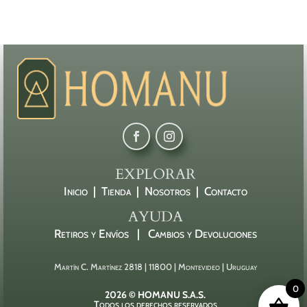
EXPLORAR
Inicio |
Tienda |
Nosotros |
Contacto
AYUDA
Retiros y Envíos |
Cambios y Devoluciones
Martín C. Martínez 2818 | 11800 | Montevideo | Uruguay
0
2026 © HOMANU S.A.S.
Todos los derechos reservados