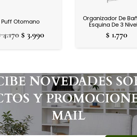
Organizador De Ba
Puff Otomano
Esquina De 3 Nive
El
El
$
4.170
$
3.990
$
1.770
precio
precio
original
actual
era:
es:
$ 4.170.
$ 3.990.
CIBE NOVEDADES SO
TOS Y PROMOCIONE
MAIL