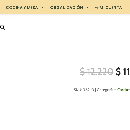
COCINA Y MESA
ORGANIZACIÓN
⇨ MI CUENTA
EL
$
12.220
$
1
PR
OR
SKU:
362-0
Categorías:
Carrito
ERA
$ 1