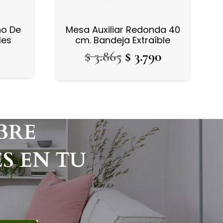
ño De
Mesa Auxiliar Redonda 40
les
cm. Bandeja Extraíble
El
El
$
3.865
$
3.790
precio
precio
original
actual
era:
es:
$ 3.865.
$ 3.790.
BRE
S EN TU