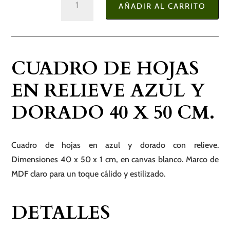
AÑADIR AL CARRITO
de
Hojas
en
Relieve
CUADRO DE HOJAS
Azul
y
EN RELIEVE AZUL Y
Dorado
DORADO 40 X 50 CM.
40
x
50
Cuadro de hojas en azul y dorado con relieve.
cm.
Dimensiones 40 x 50 x 1 cm, en canvas blanco. Marco de
cantidad
MDF claro para un toque cálido y estilizado.
DETALLES