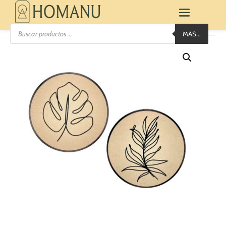
Búsqueda
MAS...
de
productos