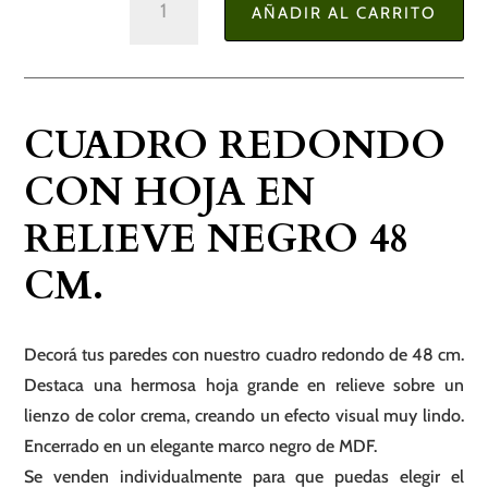
AÑADIR AL CARRITO
Redondo
con
Hoja
en
CUADRO REDONDO
Relieve
Negro
CON HOJA EN
48
RELIEVE NEGRO 48
cm.
cantidad
CM.
Decorá tus paredes con nuestro cuadro redondo de 48 cm.
Destaca una hermosa hoja grande en relieve sobre un
lienzo de color crema, creando un efecto visual muy lindo.
Encerrado en un elegante marco negro de MDF.
Se venden individualmente para que puedas elegir el