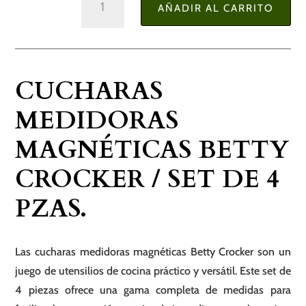
AÑADIR AL CARRITO
Medidoras
Magnéticas
Betty
Crocker
CUCHARAS
/
Set
MEDIDORAS
de
MAGNÉTICAS BETTY
4
Pzas.
CROCKER / SET DE 4
cantidad
PZAS.
Las cucharas medidoras magnéticas Betty Crocker son un
juego de utensilios de cocina práctico y versátil. Este set de
4 piezas ofrece una gama completa de medidas para