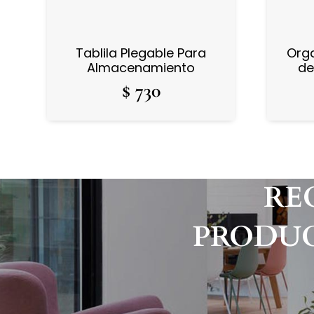
Tablila Plegable Para
Org
Almacenamiento
de
$
730
RE
PRODUC