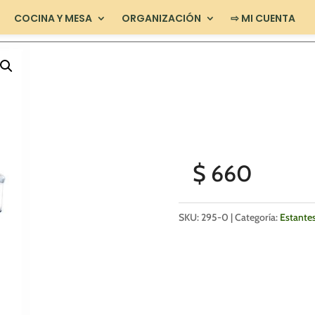
COCINA Y MESA
ORGANIZACIÓN
⇨ MI CUENTA
$
660
SKU:
295-0
Categoría:
Estante