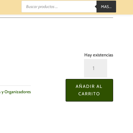
Búsqueda
MAS...
de
productos
Hay existencias
Envase
de
Almacenamiento
AÑADIR AL
para
s y Organizadores
CARRITO
Alimentos
c/Tapa
cantidad