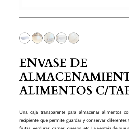
ENVASE DE
ALMACENAMIENT
ALIMENTOS C/TA
Una caja transparente para almacenar alimentos co
recipiente que permite guardar y conservar diferentes
frutas, verduras, carnes, quesos, etc. La ventaja de que