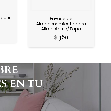
Envase de
jón 6
Almacenamiento para
Alimentos c/Tapa
$
380
BRE
S EN TU