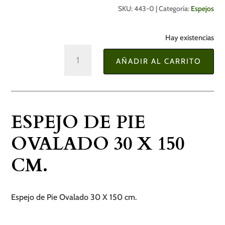
SKU:
443-0
Categoría:
Espejos
Hay existencias
Espejo
AÑADIR AL CARRITO
de
Pie
Ovalado
30
ESPEJO DE PIE
X
150
OVALADO 30 X 150
cm.
CM.
cantidad
Espejo de Pie Ovalado 30 X 150 cm.