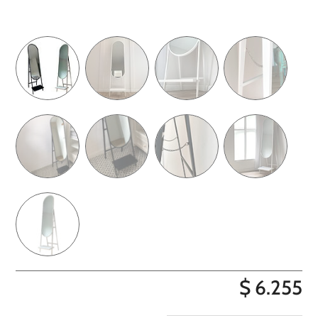
$
6.255