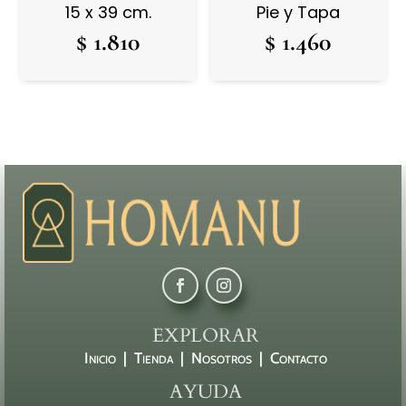
15 x 39 cm.
Pie y Tapa
$
1.810
$
1.460
EXPLORAR
Inicio |
Tienda |
Nosotros |
Contacto
AYUDA