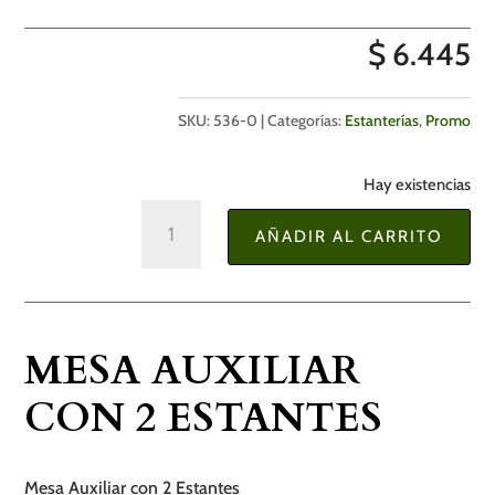
$
6.445
SKU:
536-0
Categorías:
Estanterías
,
Promo
Hay existencias
Mesa
AÑADIR AL CARRITO
Auxiliar
con
2
Estantes
MESA AUXILIAR
cantidad
CON 2 ESTANTES
Mesa Auxiliar con 2 Estantes