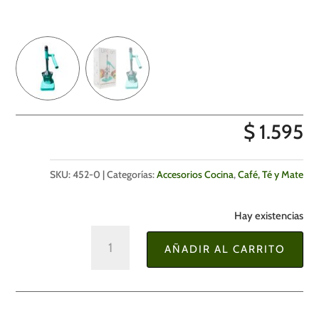
$
1.595
SKU:
452-0
Categorías:
Accesorios Cocina
,
Café, Té y Mate
Hay existencias
Exprimidor
AÑADIR AL CARRITO
Manual
19
x
13