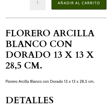
AÑADIR AL CARRITO
Arcilla
Blanco
con
Dorado
FLORERO ARCILLA
13
x
BLANCO CON
13
DORADO 13 X 13 X
x
28,5
28,5 CM.
cm.
cantidad
Florero Arcilla Blanco con Dorado 13 x 13 x 28,5 cm.
DETALLES