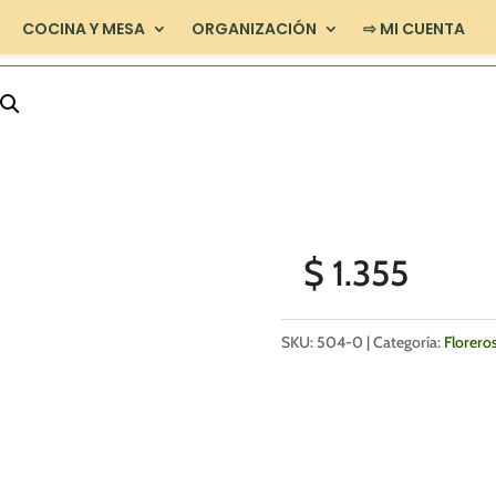
COCINA Y MESA
ORGANIZACIÓN
⇨ MI CUENTA
$
1.355
SKU:
504-0
Categoría:
Florero