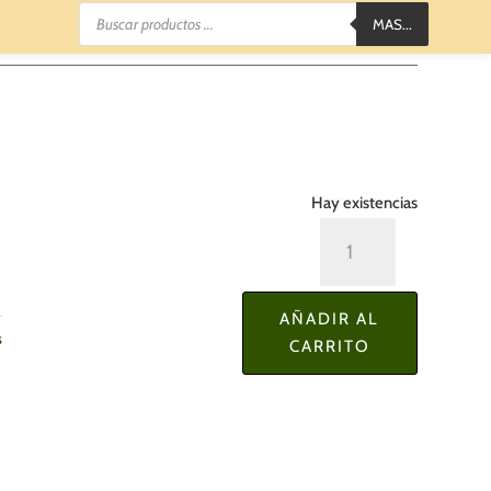
Búsqueda
MAS...
de
productos
Hay existencias
Jarrón
-
Centro
AÑADIR AL
de
s
CARRITO
Mesa
Orsino
cantidad