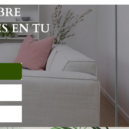
0.
$ 1.615.
$ 1.590.
$ 1.380.
BRE
S EN TU