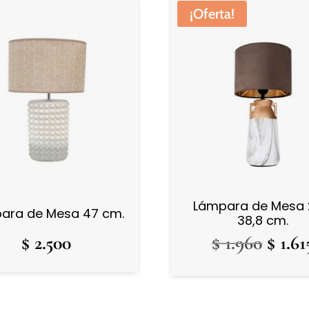
¡Oferta!
Lámpara de Mesa 
ara de Mesa 47 cm.
38,8 cm.
El
$
2.500
$
1.960
$
1.61
preci
origi
era: