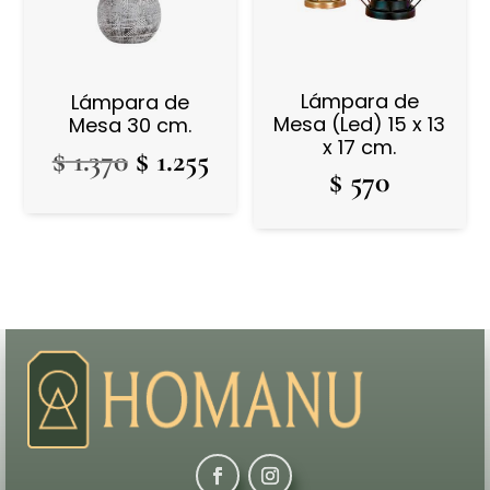
Lámpara de
Lámpara de
Mesa (Led) 15 x 13
Mesa 30 cm.
x 17 cm.
El
El
$
1.370
$
1.255
$
570
precio
precio
original
actual
era:
es:
$ 1.370.
$ 1.255.