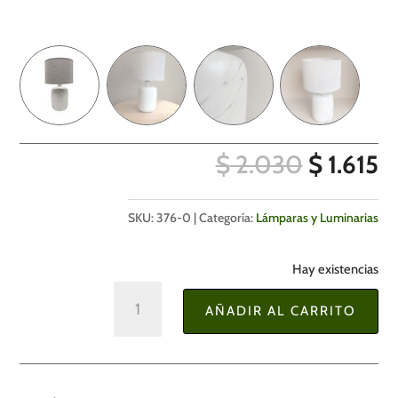
EL
E
$
2.030
$
1.615
PRECIO
P
ORIGIN
A
SKU:
376-0
Categoría:
Lámparas y Luminarias
ERA:
E
$ 2.030
$ 
Hay existencias
Lámpara
AÑADIR AL CARRITO
de
Mesa
38
cm.