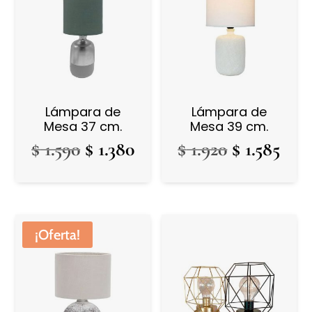
Lámpara de
Lámpara de
Mesa 37 cm.
Mesa 39 cm.
El
El
El
El
$
1.590
$
1.380
$
1.920
$
1.585
precio
precio
precio
prec
original
actual
original
actu
era:
es:
era:
es:
$ 1.590.
$ 1.380.
$ 1.920.
$ 1.
¡Oferta!