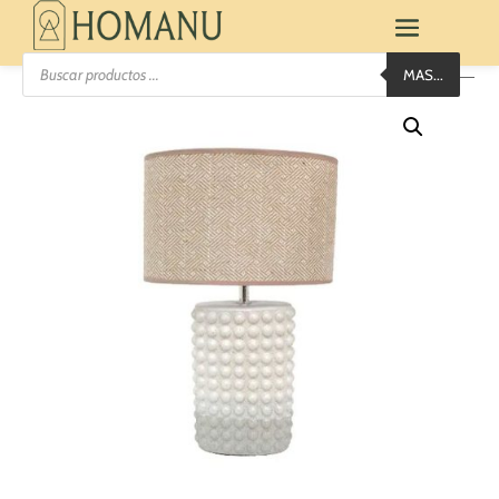
Búsqueda
MAS...
de
productos