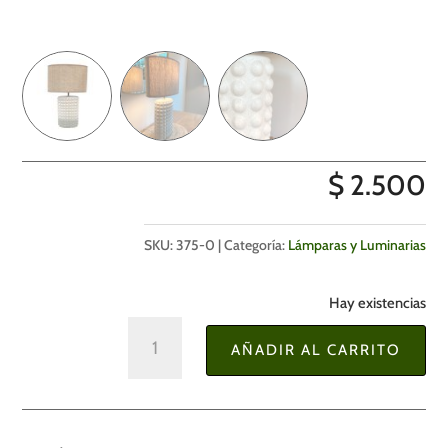
$
2.500
SKU:
375-0
Categoría:
Lámparas y Luminarias
Hay existencias
Lámpara
AÑADIR AL CARRITO
de
Mesa
47
cm.