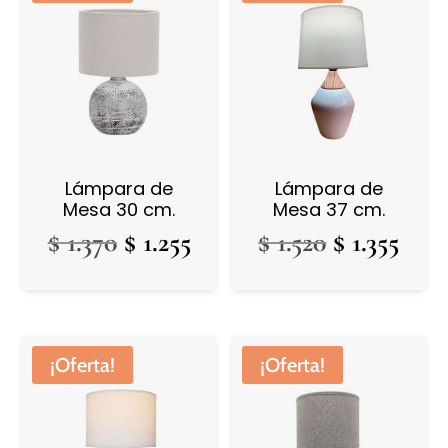
Lámpara de
Lámpara de
Mesa 30 cm.
Mesa 37 cm.
El
El
El
El
$
1.370
$
1.255
$
1.520
$
1.355
precio
precio
precio
prec
original
actual
original
actu
era:
es:
era:
es:
$ 1.370.
$ 1.255.
$ 1.520.
$ 1.3
¡Oferta!
¡Oferta!