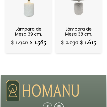
Lámpara de
Lámpara de
Mesa 39 cm.
Mesa 38 cm.
El
El
El
El
$
1.920
$
1.585
$
2.030
$
1.615
precio
precio
precio
prec
original
actual
original
actu
era:
es:
era:
es:
$ 1.920.
$ 1.585.
$ 2.030.
$ 1.6