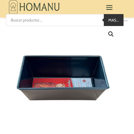
Búsqueda
MAS...
de
productos