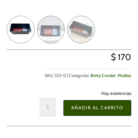
$
170
SKU:
322-0
Categorías:
Betty Crocker
,
Moldes
Hay existencias
Molde
AÑADIR AL CARRITO
para
Pan
y
Budín