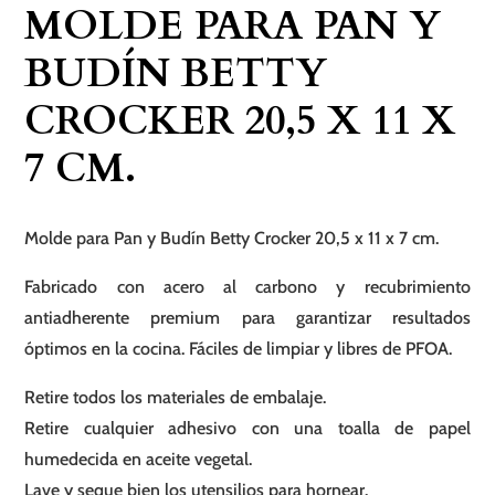
MOLDE PARA PAN Y
Betty
Crocker
BUDÍN BETTY
20,5
CROCKER 20,5 X 11 X
x
11
7 CM.
x
7
Molde para Pan y Budín Betty Crocker 20,5 x 11 x 7 cm.
cm.
cantidad
Fabricado con acero al carbono y recubrimiento
antiadherente premium para garantizar resultados
óptimos en la cocina. Fáciles de limpiar y libres de PFOA.
Retire todos los materiales de embalaje.
Retire cualquier adhesivo con una toalla de papel
humedecida en aceite vegetal.
Lave y seque bien los utensilios para hornear.