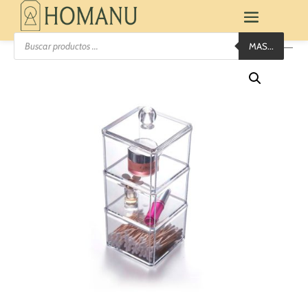
Búsqueda
MAS...
de
productos