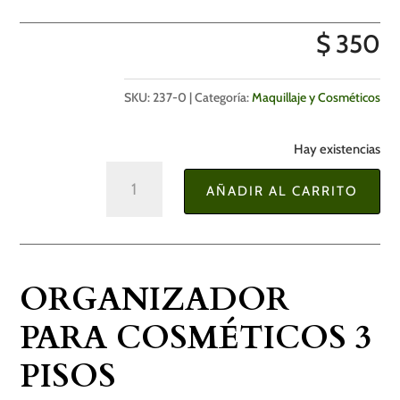
$
350
SKU:
237-0
Categoría:
Maquillaje y Cosméticos
Hay existencias
Organizador
AÑADIR AL CARRITO
Para
Cosméticos
3
pisos
ORGANIZADOR
cantidad
PARA COSMÉTICOS 3
PISOS