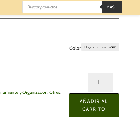
Búsqueda
MAS...
de
productos
Color
Papelera
Acrilico
namiento y Organización
,
Otros
,
24
s
AÑADIR AL
x
CARRITO
28
cm.
cantidad