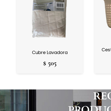
Cest
Cubre Lavadora
$
505
RE
PRODUC