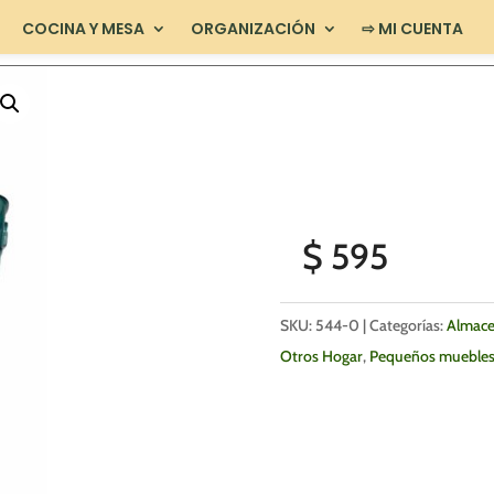
COCINA Y MESA
ORGANIZACIÓN
⇨ MI CUENTA
$
595
SKU:
544-0
Categorías:
Almace
Otros Hogar
,
Pequeños mueble