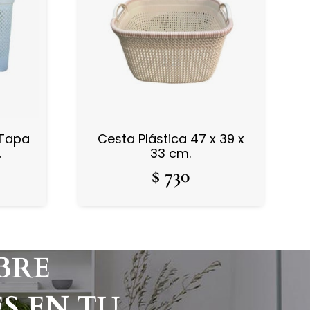
 Tapa
Cesta Plástica 47 x 39 x
.
33 cm.
$
730
BRE
S EN TU