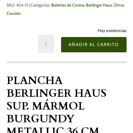
SKU:
454-0
Categorías:
Baterías de Cocina
,
Berlinger Haus
,
Otros
Cocción
Hay existencias
Plancha
AÑADIR AL CARRITO
Berlinger
Haus
sup.
mármol
PLANCHA
Burgundy
Metallic
BERLINGER HAUS
36
SUP. MÁRMOL
cm
cantidad
BURGUNDY
METALLIC 36 CM