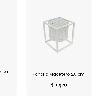
rde 11
Fanal o Macetero 20 cm.
$
1.520