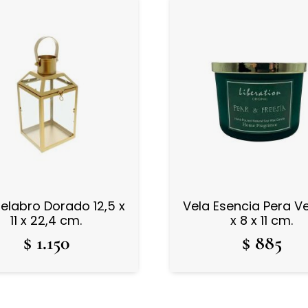
labro Dorado 12,5 x
Vela Esencia Pera Ve
11 x 22,4 cm.
x 8 x 11 cm.
$
1.150
$
885