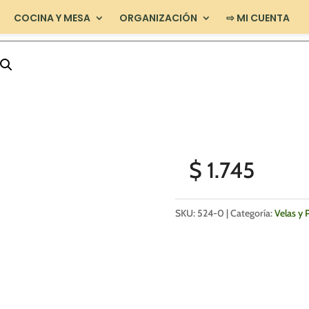
COCINA Y MESA
ORGANIZACIÓN
⇨ MI CUENTA
$
1.745
SKU:
524-0
Categoría:
Velas y 