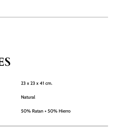
cm.
cantidad
ES
23 x 23 x 41 cm.
Natural
50% Ratan + 50% Hierro