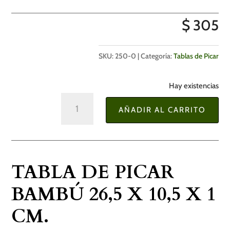
$
305
SKU:
250-0
Categoría:
Tablas de Picar
Hay existencias
Tabla
AÑADIR AL CARRITO
de
Picar
Bambú
26,5
TABLA DE PICAR
x
10,5
BAMBÚ 26,5 X 10,5 X 1
x
CM.
1
cm.