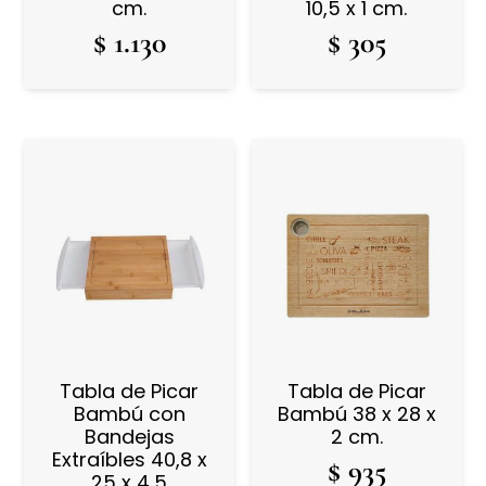
cm.
10,5 x 1 cm.
$
1.130
$
305
Tabla de Picar
Tabla de Picar
Bambú con
Bambú 38 x 28 x
Bandejas
2 cm.
Extraíbles 40,8 x
$
935
25 x 4,5