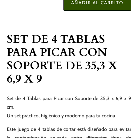
AÑADIR AL CARRITO
Set
de
4
Tablas
SET DE 4 TABLAS
para
PARA PICAR CON
Picar
con
SOPORTE DE 35,3 X
Soporte
6,9 X 9
de
35,3
x
Set de 4 Tablas para Picar con Soporte de 35,3 x 6,9 x 9
6,9
cm.
x
Un set práctico, higiénico y moderno para tu cocina.
9
cantidad
Este juego de 4 tablas de cortar está diseñado para evitar
la contaminación cruzada entre diferentes tipos de