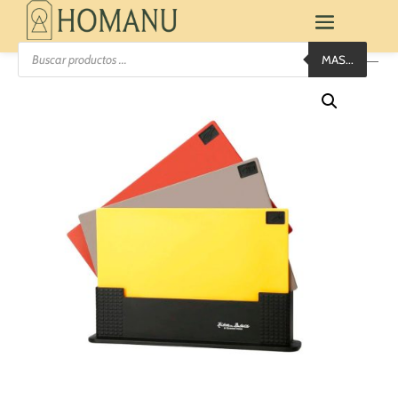
Búsqueda
MAS...
de
productos