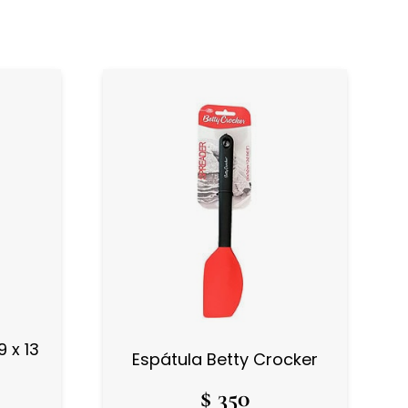
 x 13
Espátula Betty Crocker
$
350