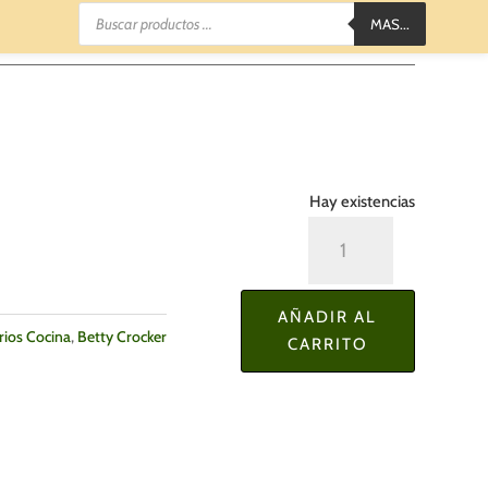
Búsqueda
MAS...
de
productos
Hay existencias
Tazas
Medidoras
Betty
AÑADIR AL
Crocker
rios Cocina
,
Betty Crocker
CARRITO
/
Set
de
5
Pzas.