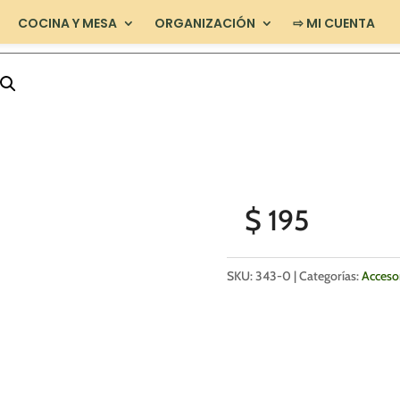
COCINA Y MESA
ORGANIZACIÓN
⇨ MI CUENTA
$
195
SKU:
343-0
Categorías:
Acceso