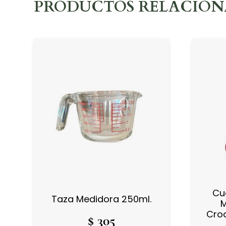
PRODUCTOS RELACIO
Cu
Taza Medidora 250ml.
M
Croc
$
305