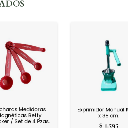
NADOS
charas Medidoras
Exprimidor Manual 19
agnéticas Betty
x 38 cm.
ker / Set de 4 Pzas.
$
1.595