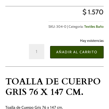
$
1.570
SKU:
304-0
Categoría:
Textiles Baño
Hay existencias
Toalla
AÑADIR AL CARRITO
de
Cuerpo
Gris
76
TOALLA DE CUERPO
x
147
GRIS 76 X 147 CM.
cm.
cantidad
Toalla de Cuerpo Gris 76 x 147 cm.