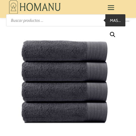
Búsqueda
MAS...
de
productos