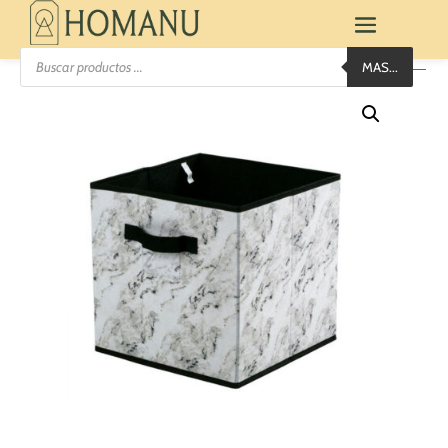
Búsqueda
MAS...
de
productos