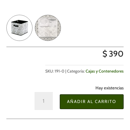
$
390
SKU:
191-0
Categoría:
Cajas y Contenedores
Hay existencias
Caja
AÑADIR AL CARRITO
Organizadora
de
Almacenamiento
Cuadrada