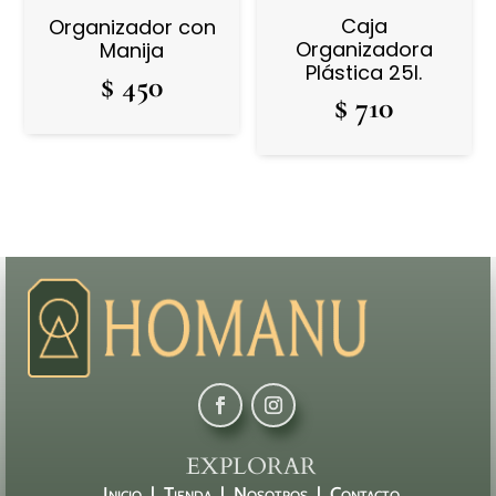
Caja
Organizador con
Organizadora
Manija
Plástica 25l.
$
450
$
710
EXPLORAR
Inicio |
Tienda |
Nosotros |
Contacto