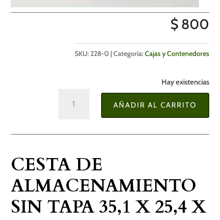
$
800
SKU:
228-0
Categoría:
Cajas y Contenedores
Hay existencias
Cesta
AÑADIR AL CARRITO
de
Almacenamiento
sin
Tapa
CESTA DE
35,1
x
ALMACENAMIENTO
25,4
SIN TAPA 35,1 X 25,4 X
x
15,4