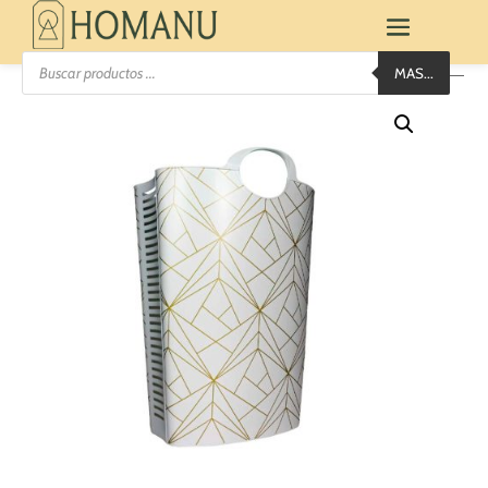
Búsqueda
MAS...
de
productos