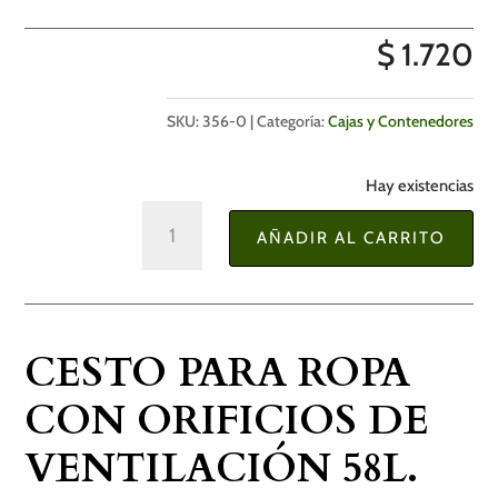
$
1.720
SKU:
356-0
Categoría:
Cajas y Contenedores
Hay existencias
Cesto
AÑADIR AL CARRITO
para
Ropa
con
Orificios
CESTO PARA ROPA
de
Ventilación
CON ORIFICIOS DE
58l.
VENTILACIÓN 58L.
cantidad