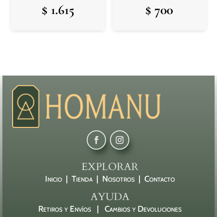
$
1.615
$
700
EXPLORAR
Inicio |
Tienda |
Nosotros |
Contacto
AYUDA
Retiros y Envíos |
Cambios y Devoluciones