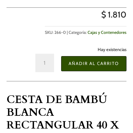
$
1.810
SKU:
266-0
Categoría:
Cajas y Contenedores
Hay existencias
Cesta
AÑADIR AL CARRITO
de
Bambú
Blanca
Rectangular
CESTA DE BAMBÚ
40
x
BLANCA
30
RECTANGULAR 40 X
x
60