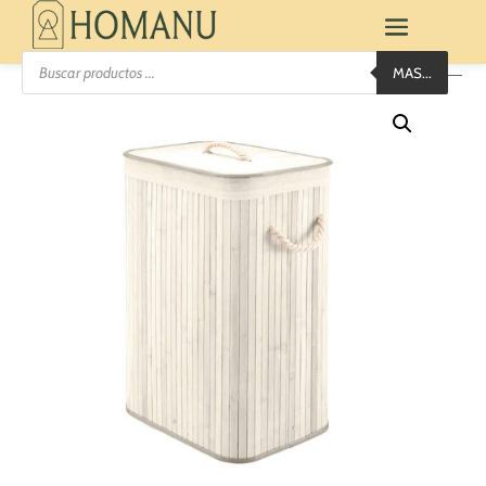
Búsqueda
MAS...
de
productos