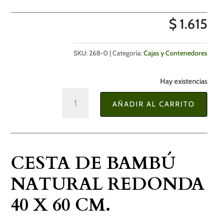
$
1.615
SKU:
268-0
Categoría:
Cajas y Contenedores
Hay existencias
Cesta
AÑADIR AL CARRITO
de
Bambú
Natural
Redonda
CESTA DE BAMBÚ
40
x
NATURAL REDONDA
60
40 X 60 CM.
cm.
cantidad