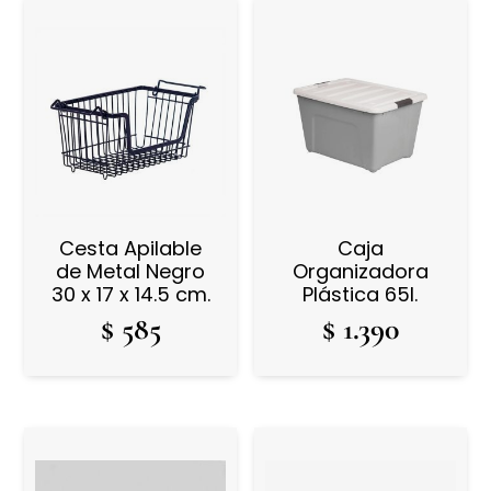
Cesta Apilable
Caja
de Metal Negro
Organizadora
30 x 17 x 14.5 cm.
Plástica 65l.
$
585
$
1.390