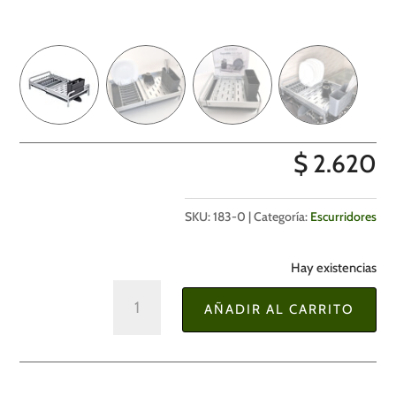
$
2.620
SKU:
183-0
Categoría:
Escurridores
Hay existencias
Escurridor
AÑADIR AL CARRITO
de
Plato
Extensible
de