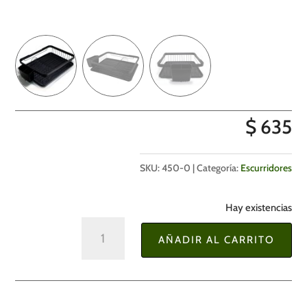
$
635
SKU:
450-0
Categoría:
Escurridores
Hay existencias
Escurridor
AÑADIR AL CARRITO
de
Platos
41,5
x