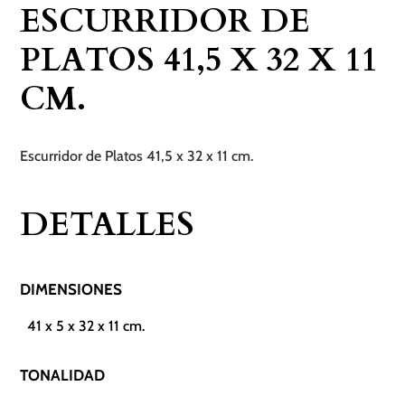
ESCURRIDOR DE
32
x
PLATOS 41,5 X 32 X 11
11
CM.
cm.
cantidad
Escurridor de Platos 41,5 x 32 x 11 cm.
DETALLES
DIMENSIONES
41 x 5 x 32 x 11 cm.
TONALIDAD