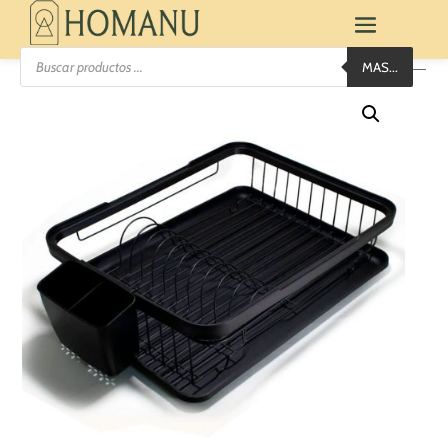
Búsqueda
MAS...
de
productos