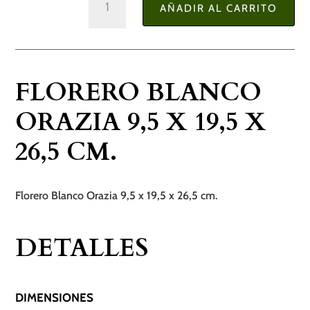
AÑADIR AL CARRITO
Blanco
Orazia
9,5
x
FLORERO BLANCO
19,5
x
ORAZIA 9,5 X 19,5 X
26,5
26,5 CM.
cm.
cantidad
Florero Blanco Orazia 9,5 x 19,5 x 26,5 cm.
DETALLES
DIMENSIONES