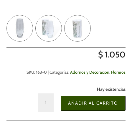
$
1.050
SKU:
163-0
Categorías:
Adornos y Decoración
,
Floreros
Hay existencias
Florero
AÑADIR AL CARRITO
Botanica
26
cm.
cantidad