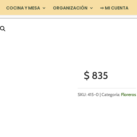
COCINA Y MESA
ORGANIZACIÓN
⇨ MI CUENTA
$
835
SKU:
415-0
Categoría:
Floreros