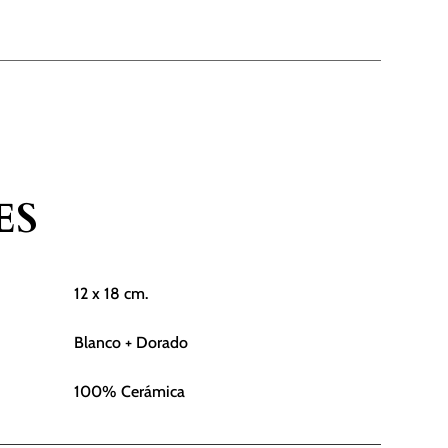
cantidad
ES
12 x 18 cm.
Blanco + Dorado
100% Cerámica