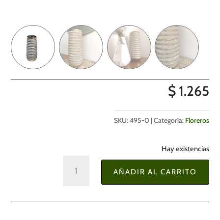
$
1.265
SKU:
495-0
Categoría:
Floreros
Hay existencias
Florero
AÑADIR AL CARRITO
Dorado
con
Blanco
14,5