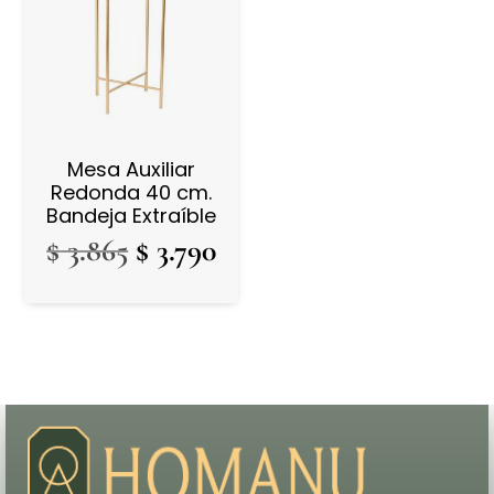
Mesa Auxiliar
Redonda 40 cm.
Bandeja Extraíble
El
El
$
3.865
$
3.790
precio
precio
original
actual
era:
es:
$ 3.865.
$ 3.790.