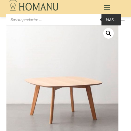
Búsqueda
MAS...
de
productos