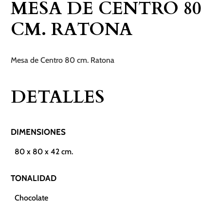
MESA DE CENTRO 80
cm.
CM. RATONA
Ratona
cantidad
Mesa de Centro 80 cm. Ratona
DETALLES
DIMENSIONES
80 x 80 x 42 cm.
TONALIDAD
Chocolate