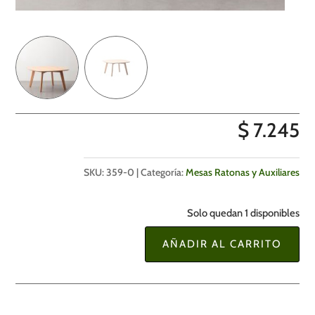
$
7.245
SKU:
359-0
Categoría:
Mesas Ratonas y Auxiliares
Solo quedan 1 disponibles
AÑADIR AL CARRITO
Mesa
de
Centro
80