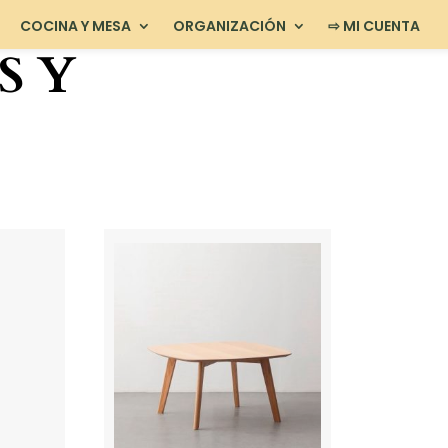
COCINA Y MESA
ORGANIZACIÓN
⇨ MI CUENTA
S Y