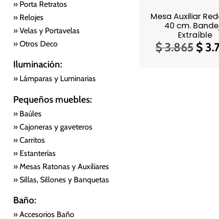
» Porta Retratos
Mesa Auxiliar Re
» Relojes
40 cm. Bande
» Velas y Portavelas
Extraíble
» Otros Deco
El
$
3.865
$
3.
prec
Iluminación:
orig
» Lámparas y Luminarias
era:
Pequeños muebles:
$ 3.
» Baúles
» Cajoneras y gaveteros
» Carritos
» Estanterías
» Mesas Ratonas y Auxiliares
» Sillas, Sillones y Banquetas
Baño:
» Accesorios Baño