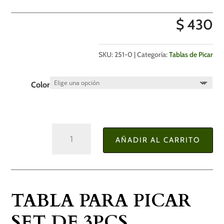
$
430
SKU:
251-0
Categoría:
Tablas de Picar
Color
Tabla
AÑADIR AL CARRITO
para
Picar
Set
de
TABLA PARA PICAR
3Pcs
cantidad
SET DE 3PCS