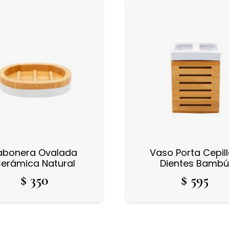
abonera Ovalada
Vaso Porta Cepil
erámica Natural
Dientes Bamb
$
350
$
595