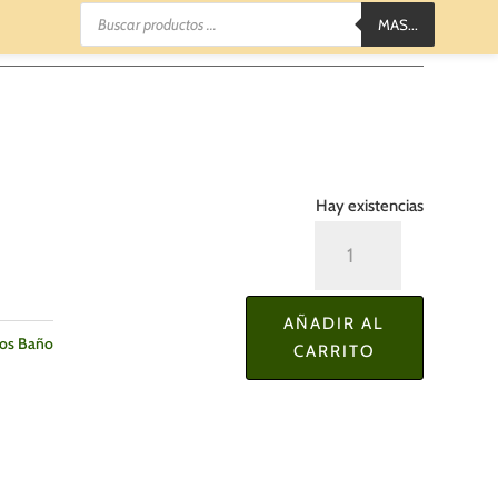
Búsqueda
MAS...
de
productos
Hay existencias
Dispensador
de
Jabón
AÑADIR AL
Negro
ios Baño
CARRITO
cantidad