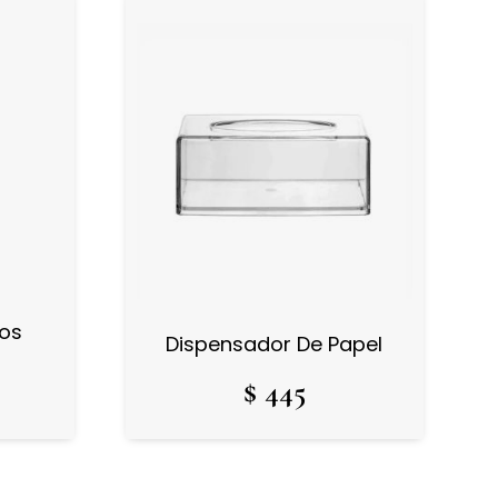
los
Dispensador De Papel
ú
$
445