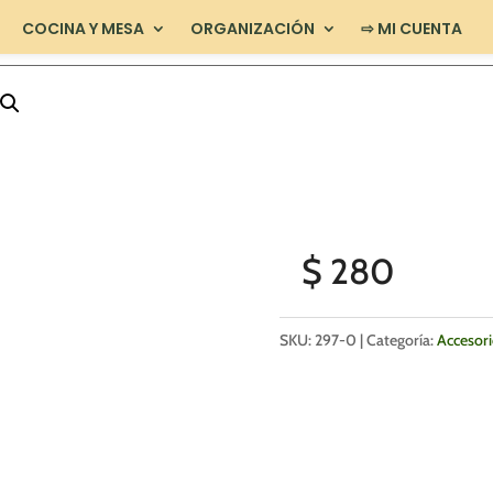
COCINA Y MESA
ORGANIZACIÓN
⇨ MI CUENTA
$
280
SKU:
297-0
Categoría:
Accesor