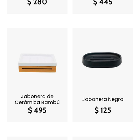
$
280
$
445
Jabonera de
Jabonera Negra
Cerámica Bambú
$
495
$
125