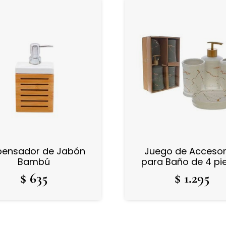
pensador de Jabón
Juego de Accesor
Bambú
para Baño de 4 pi
$
635
$
1.295