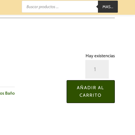
Búsqueda
MAS...
de
productos
Hay existencias
Dispensador
de
Jabón
AÑADIR AL
Cerámica
ios Baño
CARRITO
Redondo
Natural
cantidad