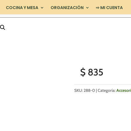
COCINA Y MESA
ORGANIZACIÓN
⇨ MI CUENTA
$
835
SKU:
288-0
Categoría:
Accesor