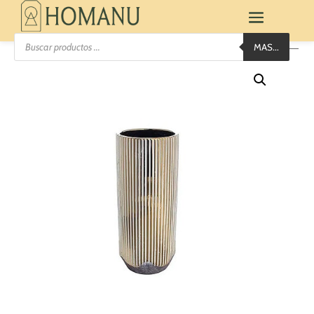
Búsqueda
MAS...
de
productos