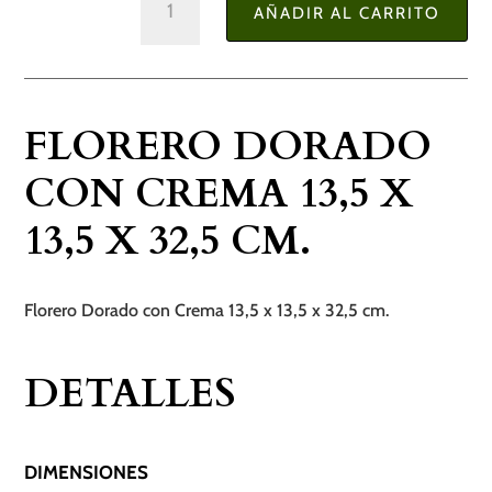
AÑADIR AL CARRITO
Dorado
con
Crema
13,5
FLORERO DORADO
x
13,5
CON CREMA 13,5 X
x
13,5 X 32,5 CM.
32,5
cm.
cantidad
Florero Dorado con Crema 13,5 x 13,5 x 32,5 cm.
DETALLES
DIMENSIONES